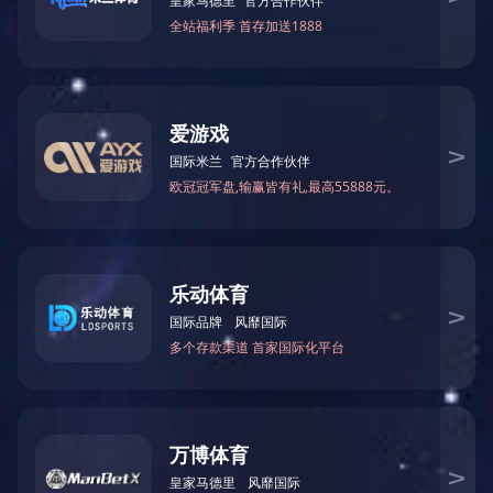
专利证书
专利证书
专利证书
专利证书