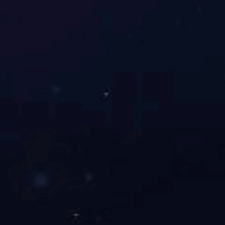
总计1页 [
1
]
上一页
下一页
MORE+
B体育在线-B体育(中国)
联 系 人：隋炳礼 （总经理）
移动电话：18678032288
座机电话：0536-605 6168
地 址：中国山东省诸城市得利斯大道中段路西2277号
邮 编：262216