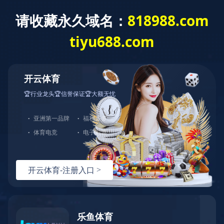
B体育在线
网站B体育在线
B体育在线-B体育
产品中心
新闻动态
(中国)
视频中心
荣誉资质
发货现场
联系我们