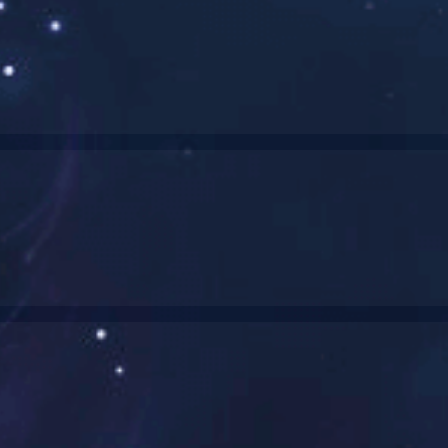
资质
专利证书