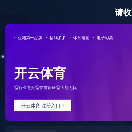
B体育在线
欢迎访问B体育在线-B体育(中国) 网站！
网站B体育在线
B体育在线-B体育
产品
(中国)