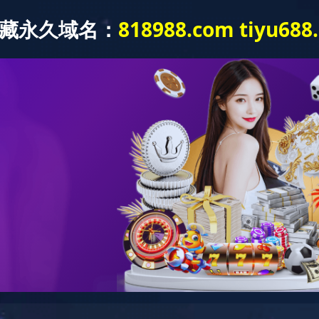
中心
新闻动态
视频中心
荣