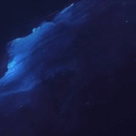
下一条:
不锈钢立式水力碎浆机