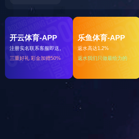
洗浆设备系列
环保设备系列
联系我们
诸城市B体育在线-B体育(中国)
制造有限公司
联 系 人：隋炳礼 （总经理）
电 话：0536-6056168
移动电话：18678032288
地 址：中国山东省诸城市昌
城镇栗园街2277号
邮 编：262216