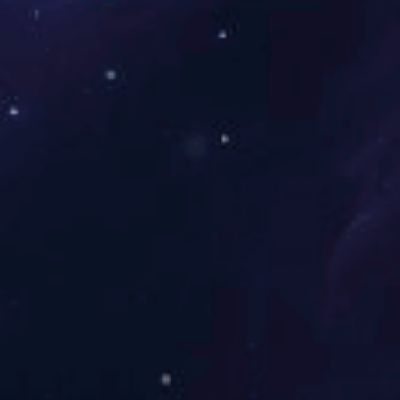
与效率
在质量
实质量
成品检测
与工匠
查、有源