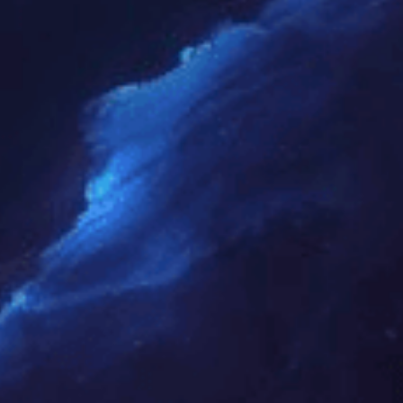
员工致以新春的问候与诚挚的祝福。
之日开工，既是对传统民俗的传承，更
，B体育在线-B体育(中国)在全
靠的产品质量与服务赢得了市场认