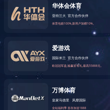
新闻
产品分类
纸机设备系列
诸城
磨浆设备系列
筛选设备系列
碎浆机设备系列
诸城
脱墨设备系列