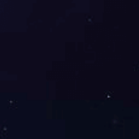
线”，并作出郑重承诺：公司将严格落
理体系，从原材料采购、生产加工到
质量官” 制度，强化员工质量意识
追溯机制，让每一台设备都有据可
信誉谋发展” 的经营理念。