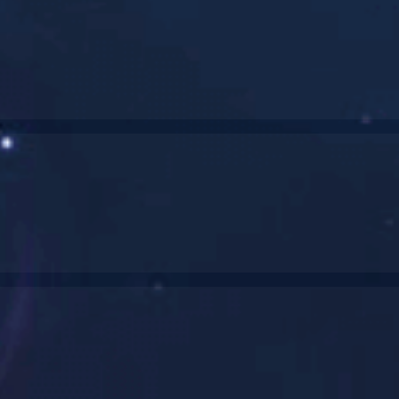
动态
市B体育在线-B体育(中国)
回大地，万象
市B体育在线-B体育(中国)有