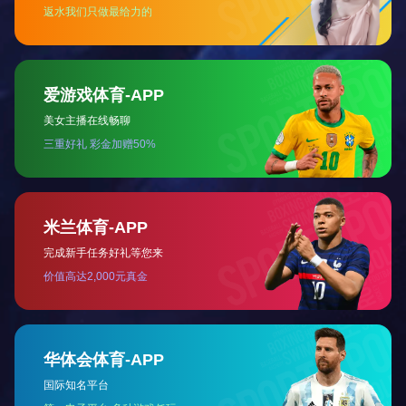
作为固液分离关键设备，其应用场景广
泛：覆盖矿山冶金（金属矿 / 非金属矿
精矿尾矿脱水）、化工行业（催化剂回
收、溶液提纯）、环保水处理（工业废