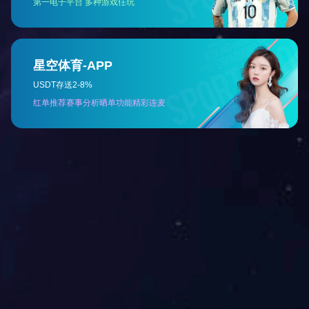
水净化、污泥脱水）、食品医药（原料
液精滤、产品澄清）等领域，为各行业
降本增效与绿色生产提供有力支撑。后
续我们将全程跟进安装调试，以优.质
服.务保.障设备高 效运行！
上一条:
B体育在线-B体育(中国)4月安全生产会议——严守安全底线
筑牢质量根基