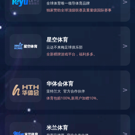
新闻动态
B体育在线
-
新闻动态
选矿脱水专用｜6㎡+3㎡真空陶瓷过滤机
整装完毕 顺利发车发货
选矿脱水专用｜6㎡+3㎡真空陶瓷过滤
机整装完毕 顺利发车发货