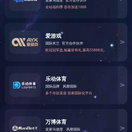
今日，两台核心设备 ——6㎡与 3㎡真
空陶瓷过滤机整装启程，如期发往客户
项目现场。该设备采用真空吸附与陶瓷