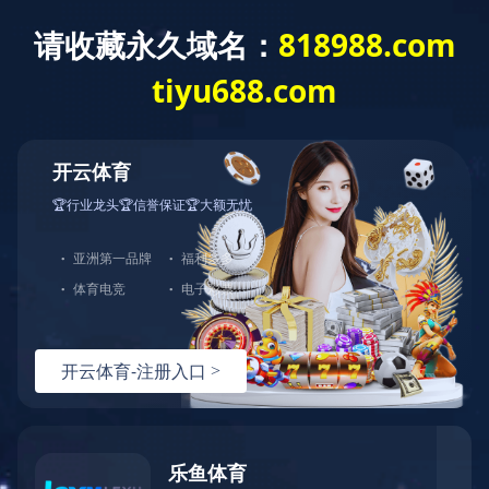
B体育在线
网站B体育在线
B体育在线-B体育
产品中心
新闻动态
(中国)
视频中心
荣誉资质
发货现场
联系我们